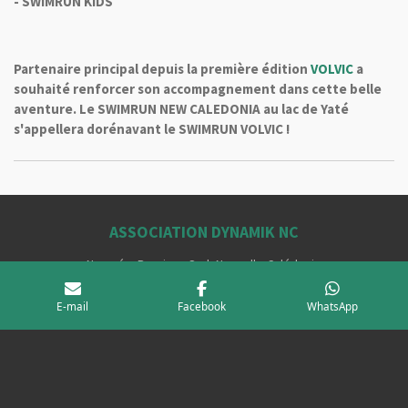
- SWIMRUN KIDS
Partenaire principal depuis la première édition
VOLVIC
a
souhaité renforcer son accompagnement dans cette belle
aventure. Le SWIMRUN NEW CALEDONIA au lac de Yaté
s'appellera dorénavant le SWIMRUN VOLVIC !
ASSOCIATION DYNAMIK NC
Nouméa, Province Sud, Nouvelle-Calédonie
E-mail
Facebook
WhatsApp
F
I
T
Y
W
a
n
i
o
h
© 2024 SWIMRUN NEW CALEDONIA
c
s
k
u
a
Propulsé par
Webador
e
t
T
T
t
b
a
o
u
s
o
g
k
b
A