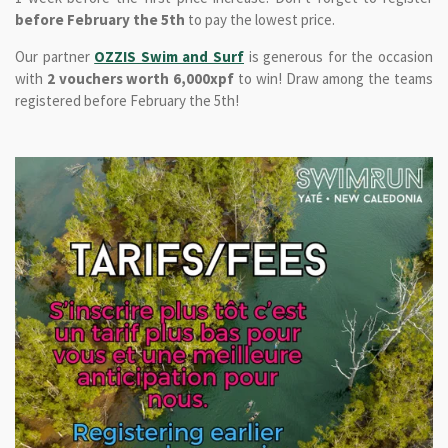
before February the 5th
to pay the lowest price.
Our partner
OZZIS Swim and Surf
is generous for the occasion
with
2 vouchers worth 6,000xpf
to win!
Draw among the teams
registered before February the 5th!