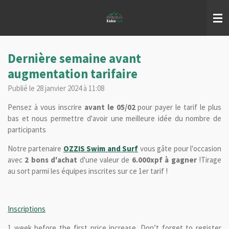
Passer
au
contenu
principal
Dernière semaine avant
augmentation tarifaire
Publié le 28 janvier 2024 à 11:08
Pensez à vous inscrire
avant le 05/02
pour payer le tarif le plus
bas et nous permettre d'avoir une meilleure idée du nombre de
participants
Notre partenaire
OZZIS Swim and Surf
vous gâte pour l'occasion
avec
2 bons d'achat
d'une valeur de
6.000xpf à gagner
!
Tirage
au sort parmi les équipes inscrites sur ce 1er tarif !
Inscriptions
1 week before the first price increase.
Don’t forget to register