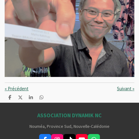
«
Précédent
Suivant
»
P
P
P
P
a
a
a
a
r
r
r
r
t
t
t
t
ASSOCIATION DYNAMIK NC
a
a
a
a
g
g
g
g
Nouméa, Province Sud, Nouvelle-Calédonie
e
e
e
e
r
r
r
r