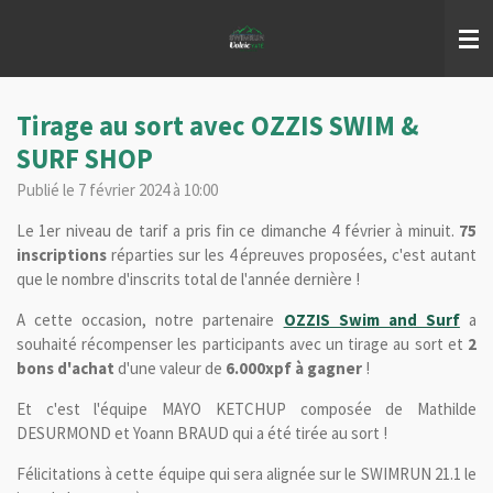
Passer
au
contenu
principal
Tirage au sort avec OZZIS SWIM &
SURF SHOP
Publié le 7 février 2024 à 10:00
Le 1er niveau de tarif a pris fin ce dimanche 4 février à minuit.
75
inscriptions
réparties sur les 4 épreuves proposées, c'est autant
que le nombre d'inscrits total de l'année dernière !
A cette occasion, n
otre partenaire
OZZIS Swim and Surf
a
souhaité récompenser les participants avec un tirage au sort et
2
bons d'achat
d'une valeur de
6.000xpf à gagner
!
Et c'est l'équipe MAYO KETCHUP composée de Mathilde
DESURMOND et Yoann BRAUD qui a été tirée au sort !
Félicitations à cette équipe qui sera alignée sur le SWIMRUN 21.1 le