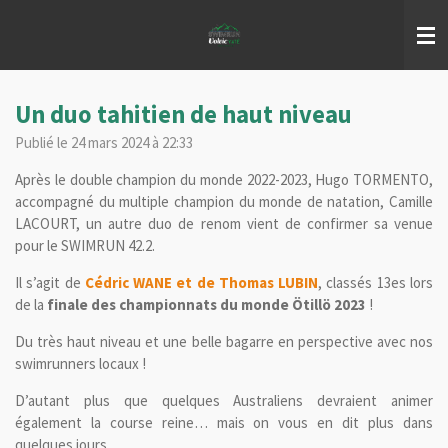
Passer
au
contenu
principal
Un duo tahitien de haut niveau
Publié le 24 mars 2024 à 22:33
Après le double champion du monde 2022-2023, Hugo TORMENTO,
accompagné du multiple champion du monde de natation, Camille
LACOURT, un autre duo de renom vient de confirmer sa venue
pour le SWIMRUN 42.2.
Il s’agit de
Cédric WANE et de Thomas LUBIN
, classés 13es lors
de la
finale des championnats du monde Ötillö 2023
!
Du
très haut niveau et une belle bagarre en perspective avec nos
swimrunners locaux !
D’autant plus que quelques Australiens devraient animer
également la course reine… mais on vous en dit plus dans
quelques jours