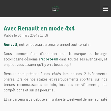
Passer
au
contenu
principal
Avec Renault en mode 4x4
Publié le 20 mars 2024 à 15:18
Renault
, notre nouveau partenaire annuel tout terrain !
Nous sommes fiers
d’annoncer que la marque au losange
accompagne désormais
Sporteam
dans toutes ses aventures, et
on peut vous assurer qu’il y en a beaucoup !
Renault sera présent à nos côtés lors de nos 2 événements
phares, lors de nos stages et regroupements sportifs, sur nos
tenues
reconnaissables de loin, lors des entraînements, des
compétitions et sur les podiums
…
Et ce partenariat a débuté en fanfare le week-end dernier sur Yaté
: